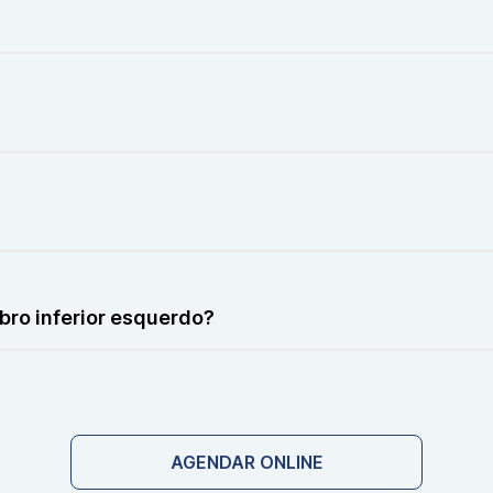
ontraste.
boratório informará com antecedência.
ia dos casos.
ro inferior esquerdo?
endo do protocolo.
AGENDAR ONLINE