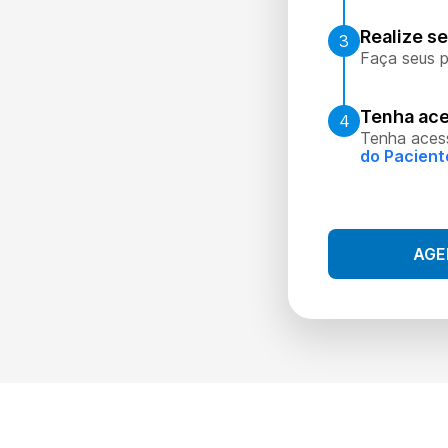
Realize s
3
Faça seus p
Tenha ace
4
Tenha aces
do Pacient
AGE