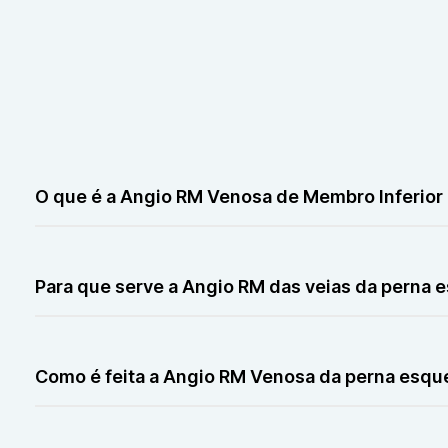
O que é a Angio RM Venosa de Membro Inferio
É uma ressonância que mostra as veias da perna esquerd
Para que serve a Angio RM das veias da perna 
Ela ajuda a investigar problemas como trombose, varize
Como é feita a Angio RM Venosa da perna esqu
É aplicada uma substância no sangue e feita uma resso