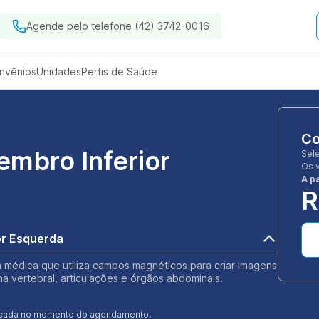
Agende pelo telefone (42) 3742-0016
nvênios
Unidades
Perfis de Saúde
Co
mbro Inferior
Sel
Os 
A pa
R
or Esquerda
 médica que utiliza campos magnéticos para criar imagens
na vertebral, articulações e órgãos abdominais.
ificada no momento do agendamento.