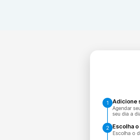
Adicione 
1
Agendar seu
seu dia a di
Escolha o 
2
Escolha o d