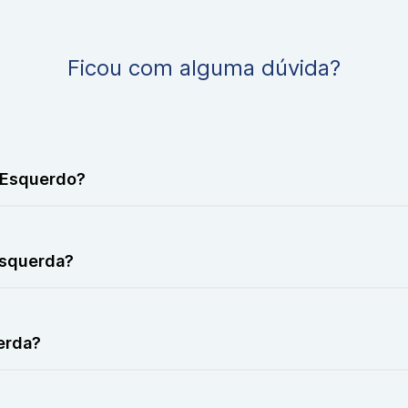
Ficou com alguma dúvida?
r Esquerdo?
a com mais detalhes, usando contraste para avaliar a circu
esquerda?
s ou má circulação nas veias.
erda?
nância com imagens da região.