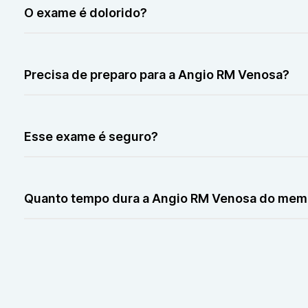
O exame é dolorido?
Não. A única parte incômoda pode ser a aplicação do c
Precisa de preparo para a Angio RM Venosa?
Sim, normalmente é necessário jejum e hidratação. O la
Esse exame é seguro?
Sim, é um exame sem radiação e bem tolerado na maior
Quanto tempo dura a Angio RM Venosa do memb
O exame costuma durar entre 30 e 50 minutos, depend