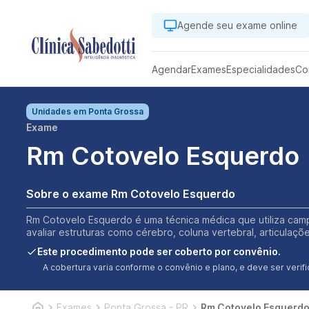
Agende seu exame online
Agendar
Exames
Especialidades
Co
Unidades em
Ponta Grossa
Exame
Rm Cotovelo Esquerdo
Sobre o exame Rm Cotovelo Esquerdo
Rm Cotovelo Esquerdo é uma técnica médica que utiliza camp
avaliar estruturas como cérebro, coluna vertebral, articulaç
Este procedimento pode ser coberto por convênio.
A cobertura varia conforme o convênio e plano, e deve ser ver
Exames
Ponta Grossa - PR
Rm Cotovelo Esquerd