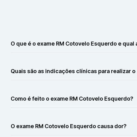
O que é o exame RM Cotovelo Esquerdo e qual a 
A RM Cotovelo Esquerdo é um exame de imagem que aval
e alterações articulares.
Quais são as indicações clínicas para realiza
A RM Cotovelo Esquerdo é indicada para investigar dor p
Como é feito o exame RM Cotovelo Esquerdo?
O exame RM Cotovelo Esquerdo é realizado com o paci
imóvel durante a aquisição das imagens.
O exame RM Cotovelo Esquerdo causa dor?