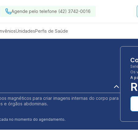
Agende pelo telefone (42) 3742-0016
nvênios
Unidades
Perfis de Saúde
Co
Sel
Os 
A pa
R
os magnéticos para criar imagens internas do corpo para
ões e órgãos abdominais.
ificada no momento do agendamento.
o