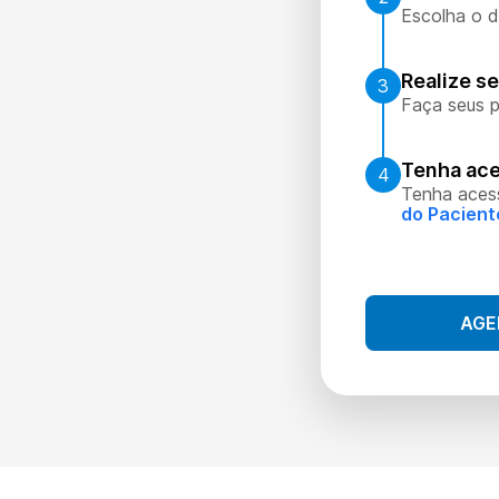
Escolha o d
Realize s
3
Faça seus p
Tenha ace
4
Tenha aces
do Pacient
AGE