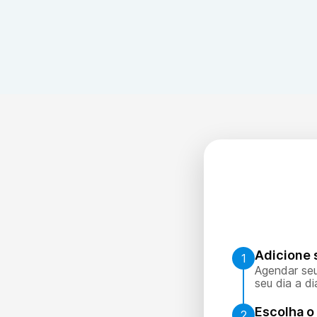
Adicione 
1
Agendar seu
seu dia a di
Escolha o 
2