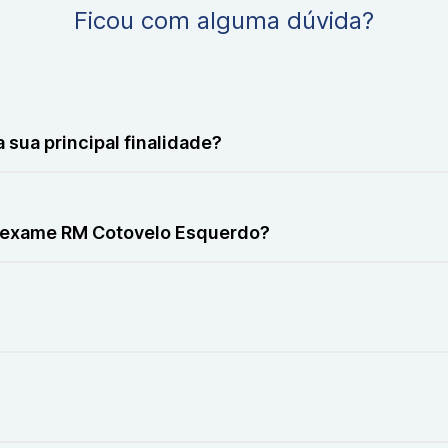
Ficou com alguma dúvida?
sua principal finalidade?
ia detalhadamente as estruturas do cotovelo esquerdo, auxi
r o exame RM Cotovelo Esquerdo?
ersistente, traumas, suspeita de lesões ligamentares, tendin
ente deitado, com o braço esquerdo posicionado corretam