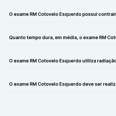
A RM Cotovelo Esquerdo não causa dor, podendo haver
O exame RM Cotovelo Esquerdo possui contrai
A RM Cotovelo Esquerdo é contraindicada para pacient
Quanto tempo dura, em média, o exame RM Cot
A RM Cotovelo Esquerdo tem duração média de 20 a 3
O exame RM Cotovelo Esquerdo utiliza radiação
A RM Cotovelo Esquerdo não utiliza radiação e pode ut
O exame RM Cotovelo Esquerdo deve ser realiz
A RM Cotovelo Esquerdo deve ser realizada conforme so