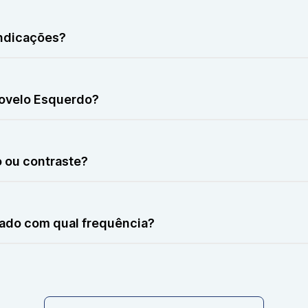
 apenas desconforto leve devido à posição mantida.
ndicações?
es com dispositivos metálicos não compatíveis com o camp
ovelo Esquerdo?
0 minutos.
 ou contraste?
ilizar contraste apenas quando indicado pelo médico.
ado com qual frequência?
licitação médica e necessidade clínica.