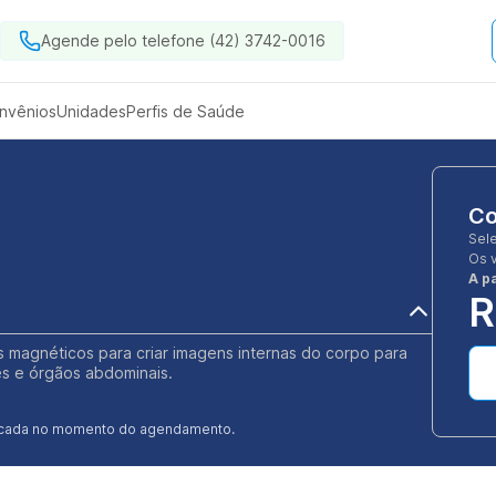
Agende pelo telefone (42) 3742-0016
nvênios
Unidades
Perfis de Saúde
Co
Sel
Os 
A pa
R
 magnéticos para criar imagens internas do corpo para
ões e órgãos abdominais.
ificada no momento do agendamento.