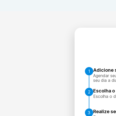
Adicione 
1
Agendar seu
seu dia a di
Escolha o 
2
Escolha o d
Realize s
3