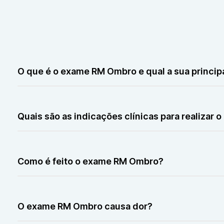
O que é o exame RM Ombro e qual a sua principa
A Ressonância Magnética do Ombro (RM Ombro) é um ex
útil para diagnosticar lesões como tendinites, rupturas, b
Quais são as indicações clínicas para realizar
A RM Ombro é indicada em casos de dor persistente, lim
Também é usada para avaliar sequelas pós-traumáticas o
Como é feito o exame RM Ombro?
O paciente é posicionado deitado no equipamento de 
alguns casos, pode haver necessidade de contraste para 
O exame RM Ombro causa dor?