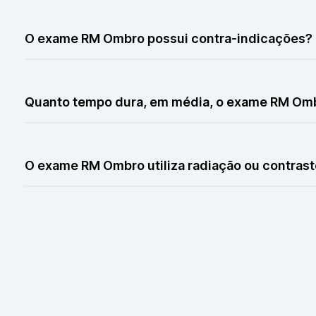
A RM Ombro é indolor. Pode haver desconforto leve pe
O exame RM Ombro possui contra-indicações?
A RM Ombro é contraindicada para pacientes com marca-
Quanto tempo dura, em média, o exame RM Om
O exame RM Ombro dura entre 20 e 40 minutos. A duraç
O exame RM Ombro utiliza radiação ou contras
A RM Ombro não utiliza radiação. O uso de contraste é