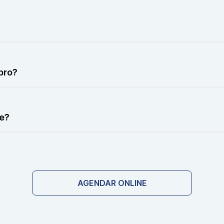
la posição prolongada ou necessidade de contraste, mas o 
passo, implantes metálicos não compatíveis ou claustrofobi
bro?
ão pode variar caso seja necessário uso de contraste.
te?
 eventual e depende da orientação médica.
AGENDAR ONLINE