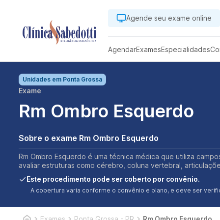
Agende seu exame online
Agendar
Exames
Especialidades
Co
Unidades em
Ponta Grossa
Exame
Rm Ombro Esquerdo
Sobre o exame Rm Ombro Esquerdo
Rm Ombro Esquerdo é uma técnica médica que utiliza campos
avaliar estruturas como cérebro, coluna vertebral, articulaç
Este procedimento pode ser coberto por convênio.
A cobertura varia conforme o convênio e plano, e deve ser ver
Exames
Ponta Grossa - PR
Rm Ombro Esquerdo