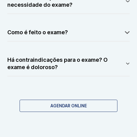
ou compressões.
necessidade do exame?
Dor lombar crônica, formigamento nas pernas,
fraqueza muscular.
Como é feito o exame?
O paciente é posicionado no aparelho de ressonância
magnética para obter imagens detalhadas da região
Há contraindicações para o exame? O
lombar.
exame é doloroso?
Contraindicado para pessoas com marcapasso ou
objetos metálicos no corpo. O exame não causa dor.
AGENDAR ONLINE