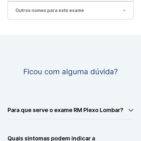
Outros nomes para este exame
Ficou com alguma dúvida?
Para que serve o exame RM Plexo Lombar?
A Ressonância Magnética Plexo Lombar avalia
nervos e estruturas lombares para diagnosticar lesões
Quais sintomas podem indicar a