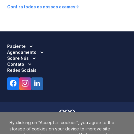
Confira todos os nossos exames
Paciente
Agendamento
Sobre Nós
Contato
Redes Sociais
By clicking on “Accept all cookies”, you agree to the
Responsável Técnico:
Dra. Luci Mara Barbiero – CRM 120.433/SP
storage of cookies on your device to improve site
2026 ALLIANÇA. TODOS OS DIREITOS RESERVADOS.