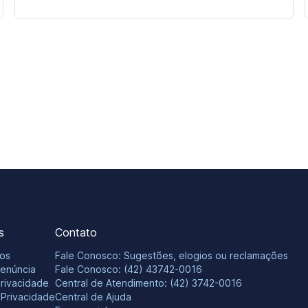
s
Contato
os
Fale Conosco: Sugestões, elogios ou reclamações
Denúncia
Fale Conosco: (42) 43742-0016
Privacidade
Central de Atendimento: (42) 3742-0016
e Privacidade
Central de Ajuda