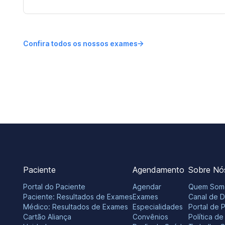
Confira todos os nossos exames
Paciente
Agendamento
Sobre Nó
Portal do Paciente
Agendar
Quem Som
Paciente: Resultados de Exames
Exames
Canal de 
Médico: Resultados de Exames
Especialidades
Portal de 
Cartão Aliança
Convênios
Política d