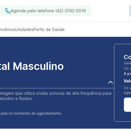
Agende pelo telefone (42) 3742-0016
nvênios
Unidades
Perfis de Saúde
Co
al Masculino
Sel
Os 
A pa
Val
Os v
age
agem que utiliza ondas sonoras de alta frequência para
ecidos e fluidos.
ificada no momento do agendamento.