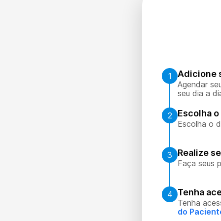
Adicione 
1
Agendar seu
seu dia a di
Escolha o 
2
Escolha o d
Realize s
3
Faça seus p
Tenha ace
4
Tenha aces
do Pacient