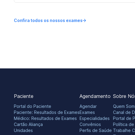
Confira todos os nossos exames
Paciente
Agendamento
Sobre Nó
Portal do Paciente
Agendar
Quem Som
Paciente: Resultados de Exames
Exames
Canal de 
Médico: Resultados de Exames
Especialidades
Portal de 
Cartão Aliança
Convênios
Política d
Unidades
Perfis de Saúde
Trabalhe 