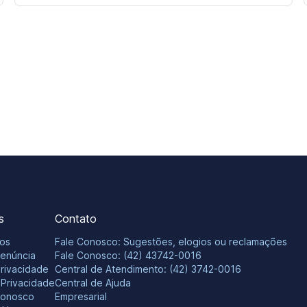
s
Contato
os
Fale Conosco: Sugestões, elogios ou reclamações
Denúncia
Fale Conosco: (42) 43742-0016
Privacidade
Central de Atendimento: (42) 3742-0016
e Privacidade
Central de Ajuda
Conosco
Empresarial