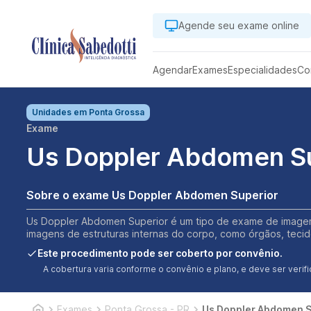
Agende seu exame online
Agendar
Exames
Especialidades
Co
Unidades em
Ponta Grossa
Exame
Us Doppler Abdomen Su
Sobre o exame Us Doppler Abdomen Superior
Us Doppler Abdomen Superior é um tipo de exame de imagem q
imagens de estruturas internas do corpo, como órgãos, tecido
Este procedimento pode ser coberto por convênio.
A cobertura varia conforme o convênio e plano, e deve ser ver
Exames
Ponta Grossa - PR
Us Doppler Abdomen S