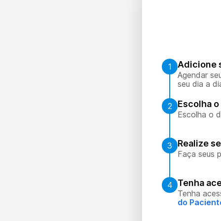
Adicione 
1
Agendar seu
seu dia a di
Escolha o 
2
Escolha o d
Realize s
3
Faça seus p
Tenha ace
4
Tenha aces
do Pacient