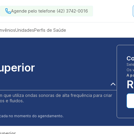
Agende pelo telefone (42) 3742-0016
nvênios
Unidades
Perfis de Saúde
Co
perior
Sel
Os 
A pa
R
ue utiliza ondas sonoras de alta frequência para criar
s e fluidos.
ificada no momento do agendamento.
uperior