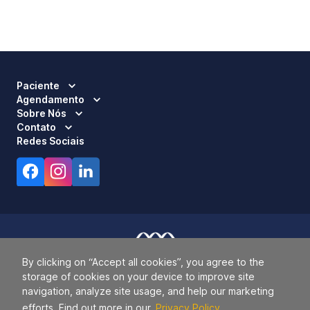
Paciente
Agendamento
Sobre Nós
Contato
Redes Sociais
By clicking on “Accept all cookies”, you agree to the
Responsável Técnico:
Dra. Luci Mara Barbiero – CRM 120.433/SP
storage of cookies on your device to improve site
2026 ALLIANÇA. TODOS OS DIREITOS RESERVADOS.
navigation, analyze site usage, and help our marketing
00.677.560/0001-85.
efforts. Find out more in our
Privacy Policy